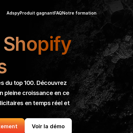
Adspy
Produit gagnant
FAQ
Notre formation
Shopify 
s
s du top 100. Découvrez 
n pleine croissance en ce 
itaires en temps réel et 
tement
Voir la démo