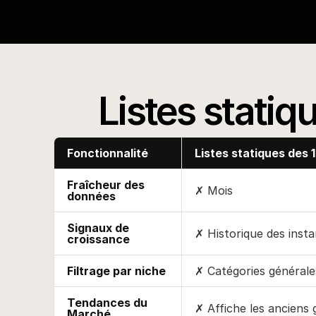
qu'ils ne dev
Listes statiq
Fonctionnalité
Listes statiques des 
Fraîcheur des
✗ Mois
données
Signaux de
✗ Historique des inst
croissance
Filtrage par niche
✗ Catégories général
Tendances du
✗ Affiche les anciens
Marché