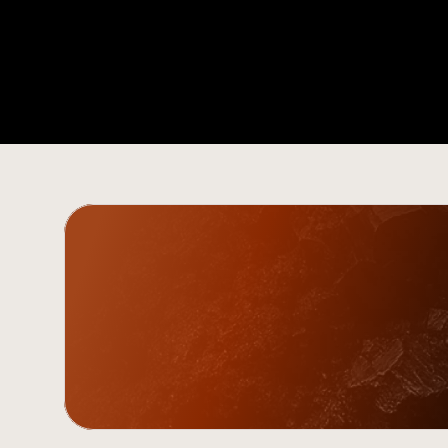
Tendances du e-commerce
Gardez une longueur d'avance grâce aux 
catégories émergentes, aux opportunités 
saisonnières et aux évolutions du marché.
En savoir plus
Découvrez les bouti
Rejoignez plus de 10 000 vendeurs, agenc
compétitifs.
Commencer gratuitement