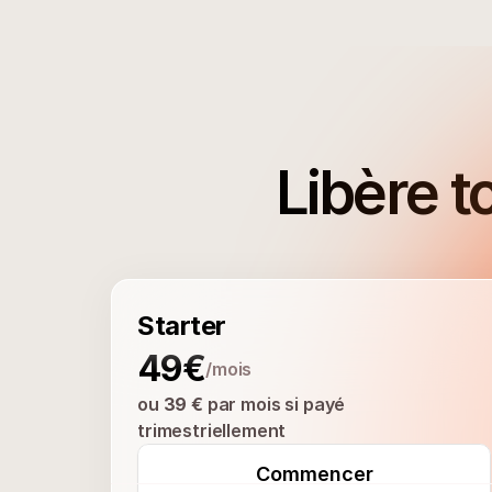
Libère t
Starter
49€
/mois
ou 
39 €
 par mois si payé 
trimestriellement
Commencer