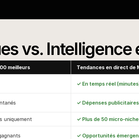
iennent célèbres
ues vs. Intelligence
100 meilleurs
Tendances en direct de 
✓ En temps réel (minutes
antanés
✓ Dépenses publicitaires
es uniquement
✓ Plus de 50 micro-niche
 gagnants
✓ Opportunités émergen