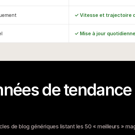
quement
✓ Vitesse et trajectoire
el
✓ Mise à jour quotidienn
nnées de tendance 
les de blog génériques listant les 50 « meilleurs » maga