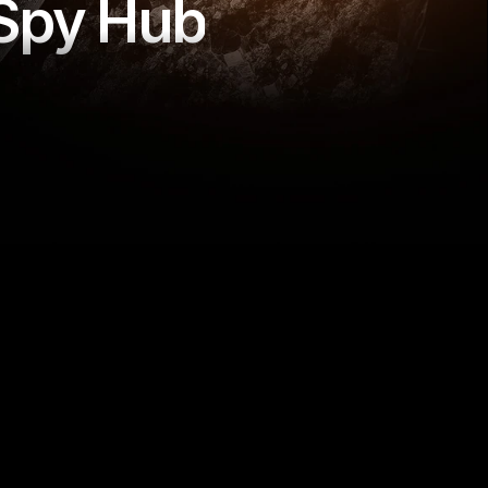
 Spy Hub
Trouver des produits gagnants
Découvrez les produits viraux avant qu'ils 
n'explosent grâce aux signaux du marché en 
direct.
En savoir plus