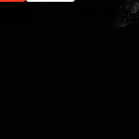
s Shopify tendance
Minea identifie les g