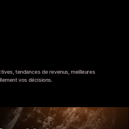
Signaux de vitesse de croissance
Découvrez quelles boutiques connaissent la 
croissance la plus rapide. Les indicateurs de 
vitesse de croissance révèlent en temps réel 
quelles boutiques augmentent leurs dépenses 
tives, tendances de revenus, meilleures 
publicitaires, élargissent leurs gammes de 
ellement vos décisions.
produits et se déploient sur de nouveaux 
marchés géographiques.