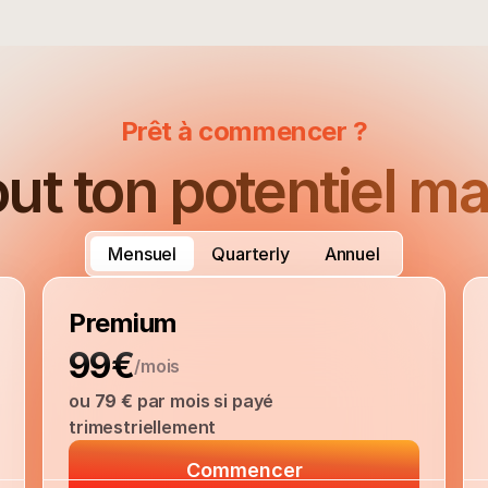
Prêt à commencer ?
out ton potentiel m
Mensuel
Quarterly
Annuel
Premium
99€
/mois
ou 
79 €
 par mois si payé 
trimestriellement
Commencer