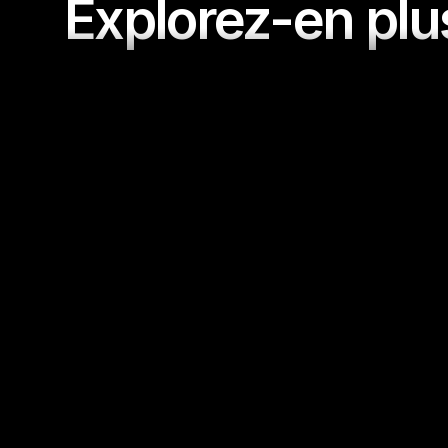
Explorez-en plu
Espion de Boutique Shopify
Guide complet pour espionner les concurrents 
de Shopify et trouver des produits gagnants.
En savoir plus