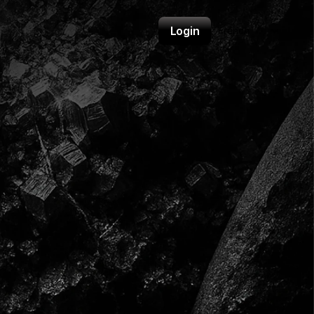
Select Language
Login
French