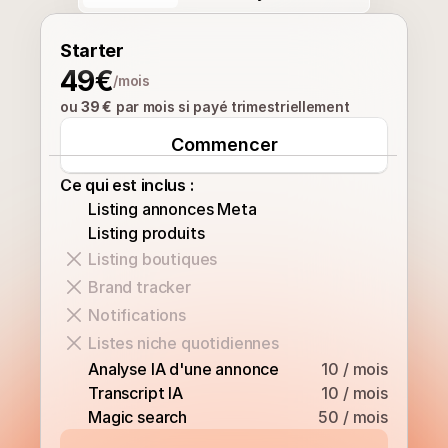
Starter
49€
/mois
ou 
39 €
 par mois si payé trimestriellement
Commencer
Ce qui est inclus :
Listing annonces Meta
Listing produits
Listing boutiques
Brand tracker
Notifications
Listes niche quotidiennes
Analyse IA d'une annonce
10 / mois
Transcript IA
10 / mois
Magic search
50 / mois