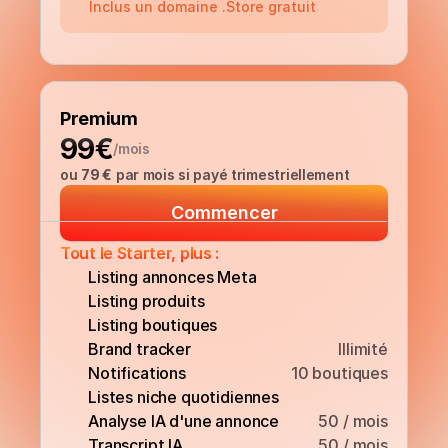
Inclus un domaine .Store gratuit
Premium
99€
/mois
ou 
79 €
 par mois si payé trimestriellement
Commencer
Tout le Starter, plus :
Listing annonces Meta
Listing produits
Listing boutiques
Brand tracker
Illimité
Notifications
10 boutiques
Listes niche quotidiennes
Analyse IA d'une annonce
50 / mois
Transcript IA
50 / mois