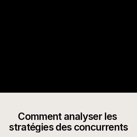
Plus de 100 millions de publicités + aperçus 
stratégiques approfondis
Analyse en temps réel des créations et des 
dépenses
Result
Une veille concurrentielle complète : surveillez les 
publicités, décryptez la stratégie créative, suivez 
les indices de dépenses, identifiez les tendances 
et élaborez des contre-stratégies, le tout grâce à 
des informations stratégiques exploitables.
Comment analyser les 
stratégies des concurrents