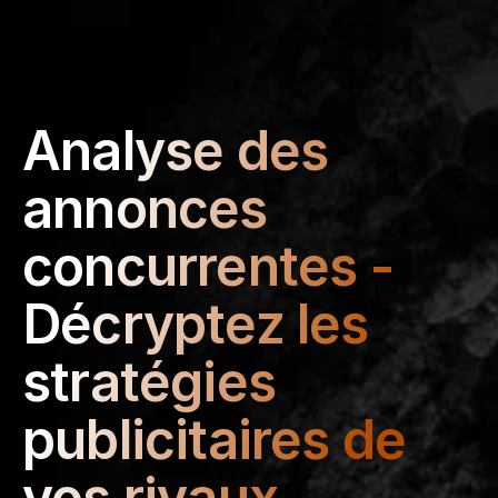
Select Language
Minea
Login
French
Analyse des 
annonces 
concurrentes - 
Décryptez les 
stratégies 
publicitaires de 
vos rivaux