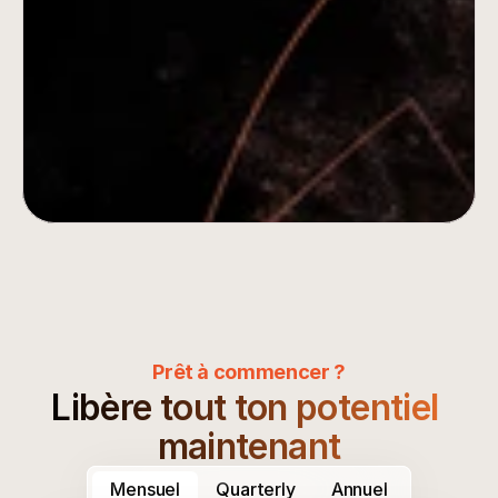
grâce à une veille approfondie. Analysez les 
tendances, suivez les dépenses, identifiez les 
opportunités et élaborez des contre-
stratégies gagnantes, le tout avec les outils 
d'analyse stratégique de Minea.
Démarrer l'analyse de la concurrence
Prêt à commencer ?
Libère tout ton potentiel 
maintenant
Mensuel
Quarterly
Annuel