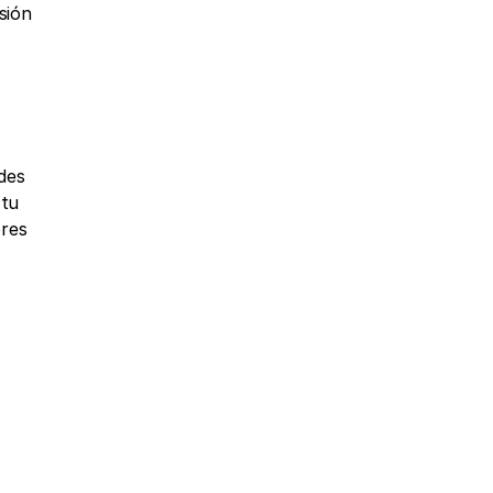
ión 
des 
tu 
res 