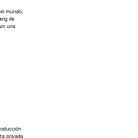
el mundo. 
ng de 
in una 
roducción 
a privada 