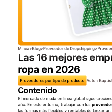
Minea
>
Blog
>
Proveedor de Dropshipping
>
Proveed
Las 16 mejores empr
ropa en 2026
Proveedores por tipo de producto
Autor: Baptis
Contenido
El mercado de moda en línea global sigue creciend
año. En este entorno, trabajar con los 
proveedor
las formas más flexibles y rentables de lanzar u