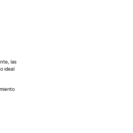
te, las 
 ideal 
miento 