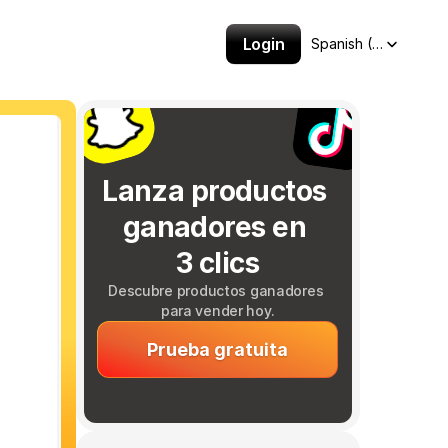
Select Language
Login
Spanish (Spain)
Lanza productos 
ganadores en 
3 clics
Descubre productos ganadores 
para vender hoy.
Prueba gratuita