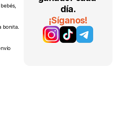
bebés, 
día.
¡Síganos!
bonita. 
nvío 