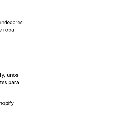
endedores 
 ropa 
y, unos 
tes para 
opify 