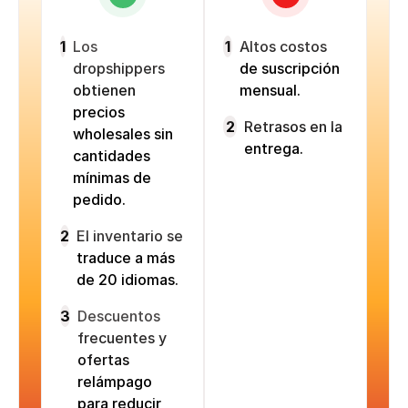
1
Los
1
Altos costos
dropshippers
de suscripción
obtienen
mensual.
precios
2
Retrasos en la
wholesales sin
entrega.
cantidades
mínimas de
pedido.
2
El inventario se
traduce a más
de 20 idiomas.
3
Descuentos
frecuentes y
ofertas
relámpago
para reducir