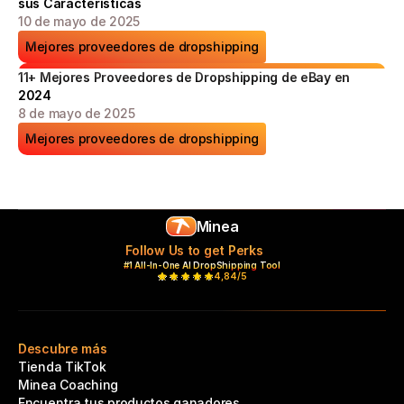
sus Características
10 de mayo de 2025
Mejores proveedores de dropshipping
11+ Mejores Proveedores de Dropshipping de eBay en 
2024
8 de mayo de 2025
Mejores proveedores de dropshipping
Minea
Follow Us to get Perks
#1 All-In-One AI DropShipping Tool
4,84/5
Descubre más
Tienda TikTok
Minea Coaching
Encuentra tus productos ganadores