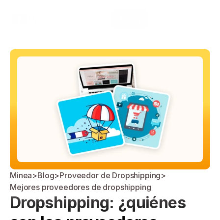
Select Language
Minea
Login
Spanish (Spain)
Minea
>
Blog
>
Proveedor de Dropshipping
>
Mejores proveedores de dropshipping
Dropshipping: ¿quiénes 