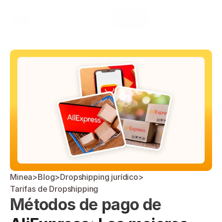
Select Language
Minea
Login
Spanish (Spain)
Minea
>
Blog
>
Dropshipping jurídico
>
Tarifas de Dropshipping
Métodos de pago de 