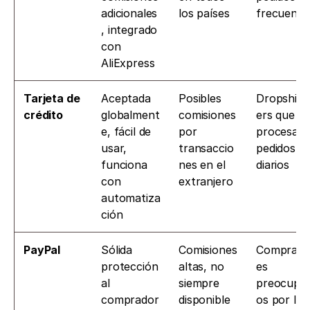
adicionales
los países
frecuente
, integrado 
con 
AliExpress
Tarjeta de 
Aceptada 
Posibles 
Dropship
crédito
globalment
comisiones 
ers que 
e, fácil de 
por 
procesan 
usar, 
transaccio
pedidos 
funciona 
nes en el 
diarios
con 
extranjero
automatiza
ción
PayPal
Sólida 
Comisiones 
Comprado
protección 
altas, no 
es 
al 
siempre 
preocupa
comprador
disponible
os por la 