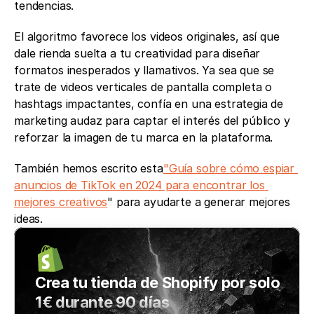
tendencias. 
El algoritmo favorece los videos originales, así que 
dale rienda suelta a tu creatividad para diseñar 
formatos inesperados y llamativos. Ya sea que se 
trate de videos verticales de pantalla completa o 
hashtags impactantes, confía en una estrategia de 
marketing audaz para captar el interés del público y 
reforzar la imagen de tu marca en la plataforma.
También hemos escrito esta
"Guía sobre cómo espiar 
anuncios de TikTok en 2024 para encontrar los 
mejores creativos
" para ayudarte a generar mejores 
ideas.
Crea tu tienda de Shopify por solo 
1€ durante 90 días