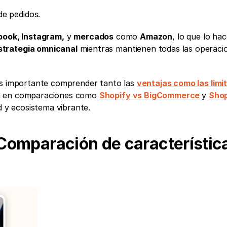
de pedidos.
book, Instagram,
 y 
mercados
 como 
Amazon
, lo que lo hace
strategia omnicanal
 mientras mantienen todas las operacio
es importante comprender tanto las 
ventajas como las limi
a en comparaciones como 
Shopify vs BigCommerce
y 
Shop
dad y ecosistema vibrante.
 Comparación de característica