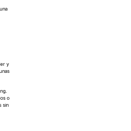
 que necesitas para lanzar una 
er y 
unas 
g. 
os o 
sin 