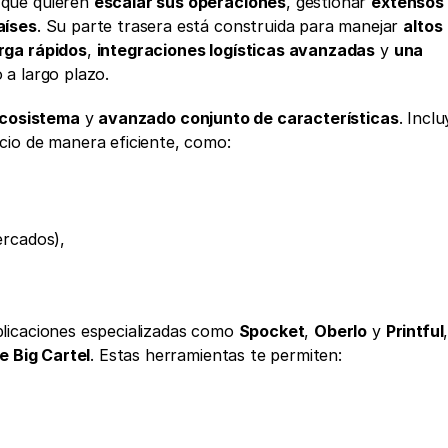
 que quieren 
escalar sus operaciones
, gestionar 
extensos 
aíses
. Su parte trasera está construida para manejar 
altos 
rga rápidos
, 
integraciones logísticas avanzadas
 y 
una 
 a largo plazo.
ecosistema
 y 
avanzado conjunto de características
. Inclu
cio de manera eficiente, como:
ercados),
licaciones especializadas como 
Spocket
, 
Oberlo
 y 
Printful
,
e Big Cartel
. Estas herramientas te permiten: