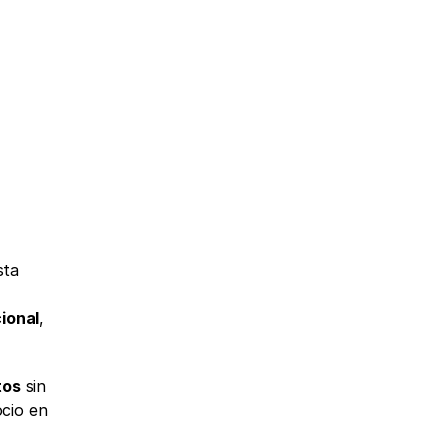
sta 
cional
, 
tos
 sin 
cio en 