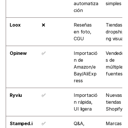
automatiza
simples
ción
Loox
❌
Reseñas 
Tiendas de
en foto, 
dropshipp
CGU
ng visuale
Opinew
✅
Importació
Vendedor
n de 
s de 
Amazon/e
múltiples 
Bay/AliExp
fuentes
ress
Ryviu
✅
Importació
Nuevas 
n rápida, 
tiendas de 
UI ligera
Shopify
Stamped.i
✅
Q&A, 
Marcas 