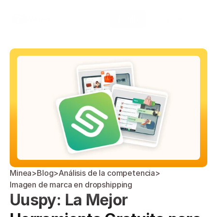
Select Language
Minea
Login
Spanish (Spain)
Minea
>
Blog
>
Análisis de la competencia
>
Imagen de marca en dropshipping
Uuspy: La Mejor 