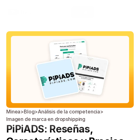
Select Language
Minea
Login
Spanish (Spain)
Minea
>
Blog
>
Análisis de la competencia
>
Imagen de marca en dropshipping
PiPiADS: Reseñas, 