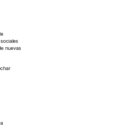
e 
sociales 
de nuevas 
char 
a 