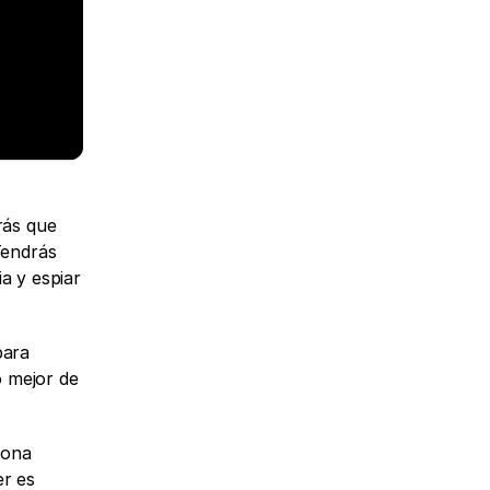
ás que 
Tendrás 
 y espiar 
ara 
 mejor de 
ona 
r es 