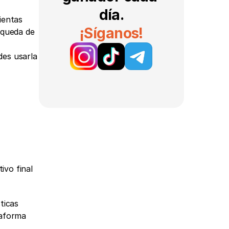
día.
ientas 
¡Síganos!
queda de 
es usarla 
vo final 
icas 
aforma 