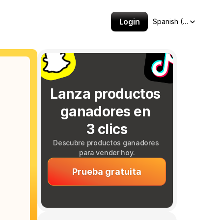
Select Language
Login
Spanish (Spain)
Lanza productos 
ganadores en 
3 clics
Descubre productos ganadores 
para vender hoy.
Prueba gratuita