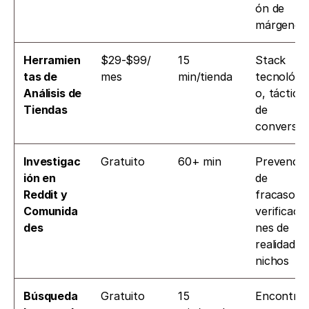
ón de 
márgenes
Herramien
$29-$99/
15 
Stack 
tas de 
mes
min/tienda
tecnológi
Análisis de 
o, tácticas
Tiendas
de 
conversió
Investigac
Gratuito
60+ min
Prevención
ión en 
de 
Reddit y 
fracasos, 
Comunida
verificacio
des
nes de 
realidad en
nichos
Búsqueda 
Gratuito
15 
Encontrar 