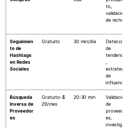
to, 
validación 
de nichos
Seguimien
Gratuito
30 min/día
Detección 
to de 
de 
Hashtags 
tendencia
en Redes 
, 
Sociales
estrategias
de 
influencer
Búsqueda 
Gratuito-$
20-30 min
Validación 
Inversa de 
29/mes
de 
Proveedor
proveedo
es
es, 
investigaci