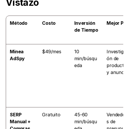
Vistazo
Método
Costo
Inversión 
Mejor Par
de Tiempo
Minea 
$49/mes
10 
Investigac
AdSpy
min/búsqu
ón de 
eda
productos
y anuncio
SERP 
Gratuito
45-60 
Vendedor
Manual + 
min/búsqu
s de 
Compras
eda
presupue