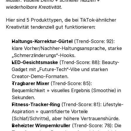
Muster: visuelle Demo + schneller Nutzen + 
wiederholbare Kreativität.
Hier sind 5 Produkttypen, die bei TikTok-ähnlicher 
Kreativität tendenziell gut funktionieren:
Haltungs-Korrektur-Gürtel
 (Trend-Score: 92): 
klare Vorher/Nachher-Haltungsansprache, starke 
„Schmerzlinderungs“-Hooks.
LED-Gesichtsmaske
 (Trend-Score: 88): Beauty-
Gadget mit „Future-Tech“-Vibe und starken 
Creator-Demo-Formaten.
Tragbarer Mixer
 (Trend-Score: 85): 
Bequemlichkeit + visuelles Ergebnis (Smoothie) in 
Sekunden.
Fitness-Tracker-Ring
 (Trend-Score: 81): Lifestyle-
Aspiration + quantifizierte Vorteile 
(Schlaf/Schritte), aber höhere Vertrauenshürde.
Beheizter Wimpernkruller
 (Trend-Score: 78): Die 