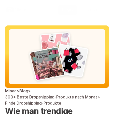
Select Language
Minea
Login
German (Germany)
Minea
>
Blog
>
300+ Beste Dropshipping-Produkte nach Monat
>
Finde Dropshipping-Produkte
Wie man trendige 