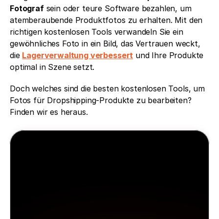
Fotograf
 sein oder teure Software bezahlen, um 
atemberaubende Produktfotos zu erhalten. Mit den 
richtigen kostenlosen Tools verwandeln Sie ein 
gewöhnliches Foto in ein Bild, das Vertrauen weckt, 
die 
Lagerverwaltung verbessert
 und Ihre Produkte 
optimal in Szene setzt. 
Doch welches sind die besten kostenlosen Tools, um 
Fotos für Dropshipping-Produkte zu bearbeiten? 
Finden wir es heraus.
Minea
Minea kümmert sich um alles für 
dich
Greifen Sie in Echtzeit auf erfolgreiche 
Anzeigen, Produkte und Shops zu, lassen Sie 
sich inspirieren, bilden Sie sich weiter und 