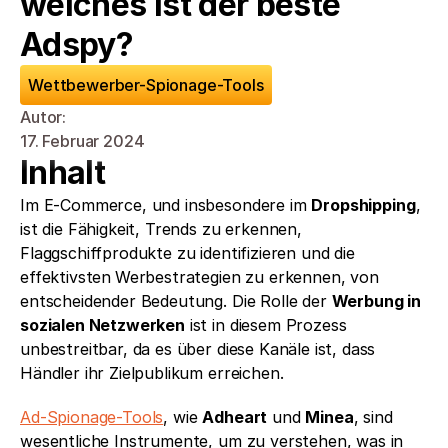
welches ist der beste 
Adspy?
Wettbewerber-Spionage-Tools
Autor: 
17. Februar 2024
Inhalt
Im E-Commerce, und insbesondere im 
Dropshipping
, 
ist die Fähigkeit, Trends zu erkennen, 
Flaggschiffprodukte zu identifizieren und die 
effektivsten
Werbestrategien zu erkennen, von 
entscheidender Bedeutung. Die Rolle der 
Werbung in 
sozialen Netzwerken
 ist in diesem Prozess 
unbestreitbar, da es über diese Kanäle ist, dass 
Händler ihr Zielpublikum erreichen.
Ad-Spionage-Tools
, wie 
Adheart
 und 
Minea
, sind 
wesentliche Instrumente, um zu verstehen, was in 