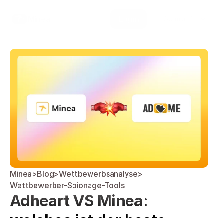
Select Language
Minea
Login
German (Germany)
Minea
>
Blog
>
Wettbewerbsanalyse
>
Wettbewerber-Spionage-Tools
Adheart VS Minea: 