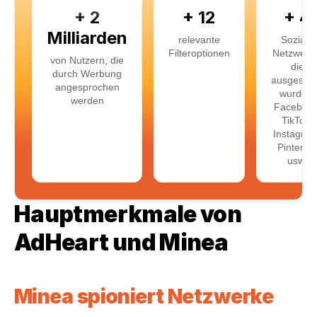
+ 2
+ 12
+ 4
Milliarden
relevante
Soziale
Filteroptionen
Netzwerk
von Nutzern, die
die
durch Werbung
ausgespä
angesprochen
wurden:
werden
Facebook
TikTok,
Instagram
Pinterest
usw.
Hauptmerkmale von 
AdHeart und Minea
Minea spioniert Netzwerke 