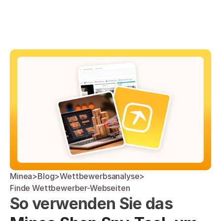
Select Language
Minea
Login
German (Germany)
Minea
>
Blog
>
Wettbewerbsanalyse
>
Finde Wettbewerber-Webseiten
So verwenden Sie das 