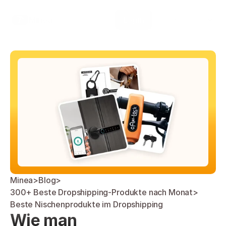
Select Language
Minea
Login
German (Germany)
Minea
>
Blog
>
300+ Beste Dropshipping-Produkte nach Monat
>
Beste Nischenprodukte im Dropshipping
Wie man 