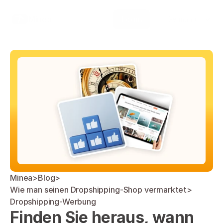
Select Language
Minea
Login
German (Germany)
Minea
>
Blog
>
Wie man seinen Dropshipping-Shop vermarktet
>
Dropshipping-Werbung
Finden Sie heraus, wann 