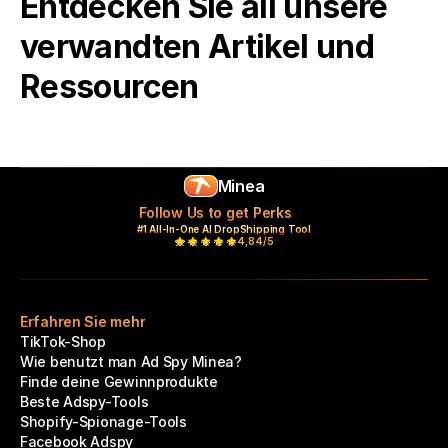
Entdecken Sie all unsere 
verwandten Artikel und 
Ressourcen
Minea
Follow Us to get Perks
#1 All-In-One AI DropShipping Tool
4,84/5
Erfahren Sie mehr
TikTok-Shop
Wie benutzt man Ad Spy Minea?
Finde deine Gewinnprodukte
Beste Adspy-Tools
Shopify-Spionage-Tools
Facebook Adspy