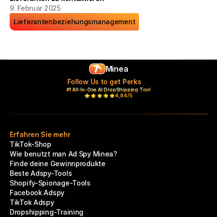
9. Februar 2025
Lieferantenbeziehungsmanagement
Minea
Follow Us to get Perks
#1 All-In-One AI DropShipping Tool
4,84/5
Erfahren Sie mehr
TikTok-Shop
Wie benutzt man Ad Spy Minea?
Finde deine Gewinnprodukte
Beste Adspy-Tools
Shopify-Spionage-Tools
Facebook Adspy
TikTok Adspy
Dropshipping-Training