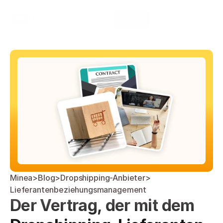
Select Language
Minea
Login
German (Germany)
Minea
>
Blog
>
Dropshipping-Anbieter
>
Lieferantenbeziehungsmanagement
Der Vertrag, der mit dem 