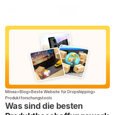
Select Language
Minea
Login
German (Germany)
Minea
>
Blog
>
Beste Website für Dropshipping
>
Produktforschungstools
Was sind die besten 