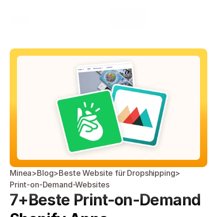
Select Language
Minea
Login
German (Germany)
Minea
>
Blog
>
Beste Website für Dropshipping
>
Print-on-Demand-Websites
7+Beste Print-on-Demand 