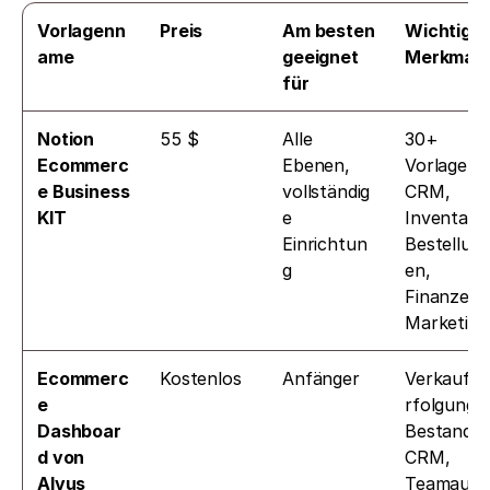
Vorlagenn
Preis
Am besten 
Wichtige 
ame
geeignet 
Merkmale
für
Notion 
55 $
Alle 
30+ 
Ecommerc
Ebenen, 
Vorlagen: 
e Business 
vollständig
CRM, 
KIT
e 
Inventar, 
Einrichtun
Bestellun
g
en, 
Finanzen, 
Marketing
Ecommerc
Kostenlos
Anfänger
Verkaufsv
e 
rfolgung, 
Dashboar
Bestand, 
d von 
CRM, 
Alvus
Teamaufg