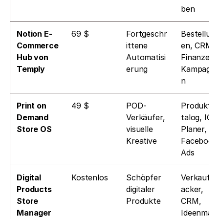
ben
Notion E-
69 $
Fortgeschr
Bestellun
Commerce 
ittene 
en, CRM, 
Hub von 
Automatisi
Finanzen, 
Temply
erung
Kampagn
n
Print on 
49 $
POD-
Produktk
Demand 
Verkäufer, 
talog, IG-
Store OS
visuelle 
Planer, 
Kreative
Facebook 
Ads
Digital 
Kostenlos
Schöpfer 
Verkaufst
Products 
digitaler 
acker, 
Store 
Produkte
CRM, 
Manager
Ideenman