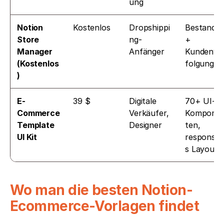
ung
Notion 
Kostenlos
Dropshippi
Bestands- 
Store 
ng-
+ 
Manager 
Anfänger
Kundenve
(Kostenlos
folgung
)
E-
39 $
Digitale 
70+ UI-
Commerce 
Verkäufer, 
Kompone
Template 
Designer
ten, 
UI Kit
responsiv
s Layout
Wo man die besten Notion-
Ecommerce-Vorlagen findet