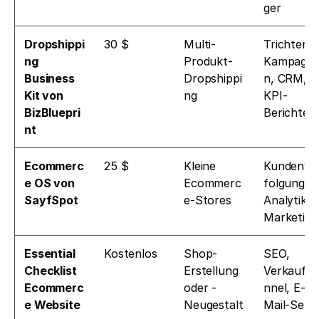
ger
Dropshippi
30 $
Multi-
Trichter, 
ng 
Produkt-
Kampagn
Business 
Dropshippi
n, CRM, 
Kit von 
ng
KPI-
BizBluepri
Berichte
nt
Ecommerc
25 $
Kleine 
Kundenve
e OS von 
Ecommerc
folgung, 
SayfSpot
e-Stores
Analytik, 
Marketing
Essential 
Kostenlos
Shop-
SEO, 
Checklist 
Erstellung 
Verkaufsf
Ecommerc
oder -
nnel, E-
e Website
Neugestalt
Mail-Setu