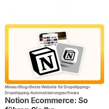
Select Language
Minea
Login
German (Germany)
Minea
>
Blog
>
Beste Website für Dropshipping
>
Dropshipping-Automatisierungssoftware
Notion Ecommerce: So 