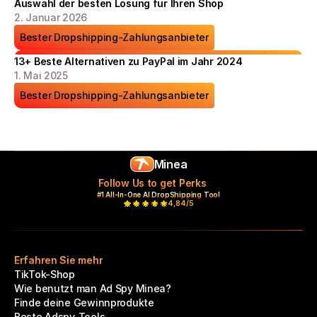
Auswahl der besten Lösung für Ihren Shop
2. Januar 2026
Bester Dropshipping-Zahlungsanbieter
13+ Beste Alternativen zu PayPal im Jahr 2024
1. Mai 2025
Bester Dropshipping-Zahlungsanbieter
Minea
Follow Us to get Perks
#1 All-In-One AI DropShipping Tool
4,84/5
Erfahren Sie mehr
TikTok-Shop
Wie benutzt man Ad Spy Minea?
Finde deine Gewinnprodukte
Beste Adspy-Tools