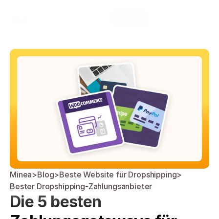
Select Language
Minea
Login
German (Germany)
Minea
>
Blog
>
Beste Website für Dropshipping
>
Bester Dropshipping-Zahlungsanbieter
Die 5 besten 