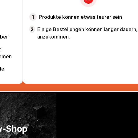
1
Produkte können etwas teurer sein
2
Einige Bestellungen können länger dauern
aber
anzukommen.
r
lemen
le
y-Shop 