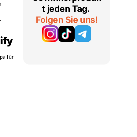
 
t jeden Tag. 
Folgen Sie uns!
. 
ify
s für 